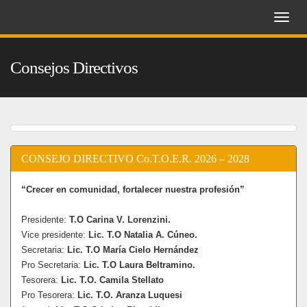
Toggle
naviga
Consejos Directivos
CONSEJO DIRECTIVO Co.T.O.E.R. 2026 – 2028
“Crecer en comunidad, fortalecer nuestra profesión”
Presidente:
T.O Carina V. Lorenzini.
Vice presidente:
Lic. T.O Natalia A. Cúneo.
Secretaria:
Lic. T.O María Cielo Hernández
Pro Secretaria:
Lic. T.O Laura Beltramino.
Tesorera:
Lic. T.O. Camila Stellato
Pro Tesorera:
Lic. T.O. Aranza Luquesi