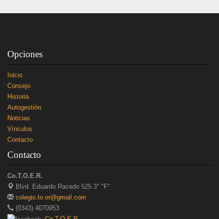
Opciones
Inicio
Consejo
Historia
Autogestión
Noticias
Vínculos
Contacto
Contacto
Co.T.O.E.R.
Blvd. Eduardo Racedo 525 3° "F"
colegio.to.er@gmail.com
(0343) 4070953
Co T.O.E.R.