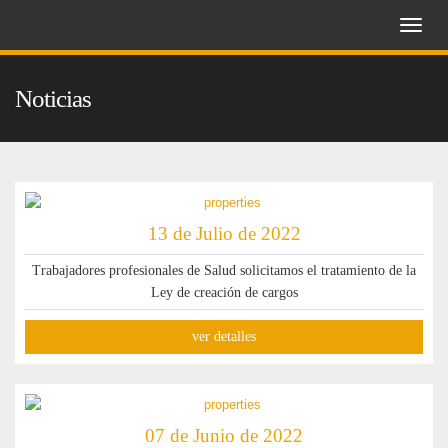
Toggle
naviga
Noticias
13 de Julio de 2022
Trabajadores profesionales de Salud solicitamos el tratamiento de la
Ley de creación de cargos
ver detalles
07 de Junio de 2022